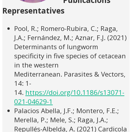
Publicacions
Representatives
Pool, R.; Romero-Rubira, C.; Raga,
J.A.; Fernández, M.; Aznar, F.J. (2021)
Determinants of lungworm
specificity in five species of cetacean
in the western
Mediterranean. Parasites & Vectors,
14: 1-
14.
https://doi.org/10.1186/s13071-
021-04629-1
Palacios Abella, J.F.; Montero, F.E.;
Merella, P.; Mele, S.; Raga, J.A.;
Repullés-Albelda, A. (2021) Cardicola