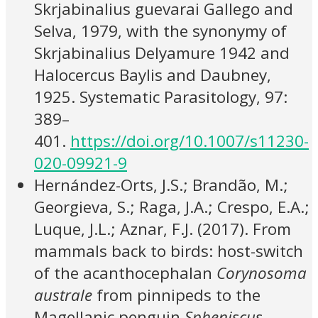
Skrjabinalius guevarai Gallego and
Selva, 1979, with the synonymy of
Skrjabinalius Delyamure 1942 and
Halocercus Baylis and Daubney,
1925. Systematic Parasitology, 97:
389–
401.
https://doi.org/10.1007/s11230-
020-09921-9
Hernández-Orts, J.S.; Brandão, M.;
Georgieva, S.; Raga, J.A.; Crespo, E.A.;
Luque, J.L.; Aznar, F.J. (2017). From
mammals back to birds: host-switch
of the acanthocephalan
Corynosoma
australe
from pinnipeds to the
Magellanic penguin
Spheniscus