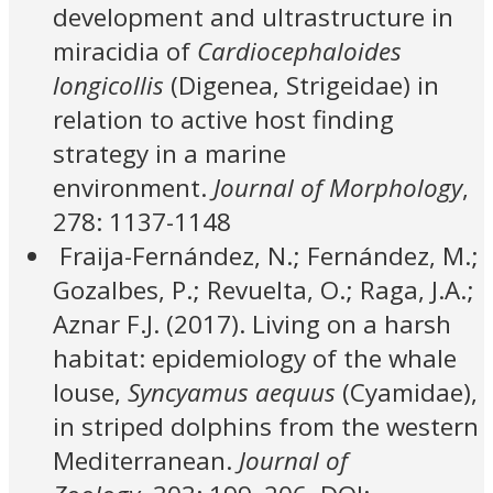
development and ultrastructure in
miracidia of
Cardiocephaloides
longicollis
(Digenea, Strigeidae) in
relation to active host finding
strategy in a marine
environment.
Journal of Morphology
,
278: 1137-1148
Fraija-Fernández, N.; Fernández, M.;
Gozalbes, P.; Revuelta, O.; Raga, J.A.;
Aznar F.J. (2017). Living on a harsh
habitat: epidemiology of the whale
louse,
Syncyamus aequus
(Cyamidae),
in striped dolphins from the western
Mediterranean.
Journal of