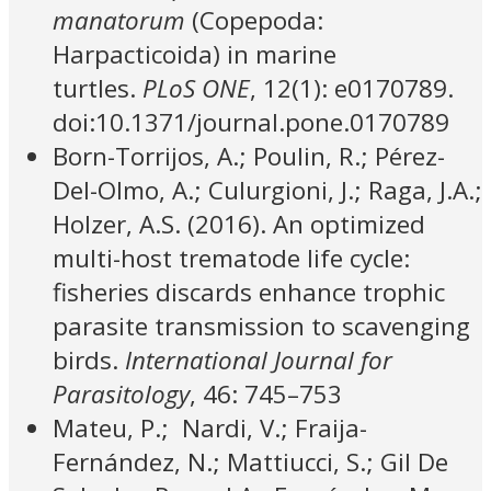
manatorum
(Copepoda:
Harpacticoida) in marine
turtles.
PLoS ONE
, 12(1): e0170789.
doi:10.1371/journal.pone.0170789
Born-Torrijos, A.; Poulin, R.; Pérez-
Del-Olmo, A.; Culurgioni, J.; Raga, J.A.;
Holzer, A.S. (2016). An optimized
multi-host trematode life cycle:
fisheries discards enhance trophic
parasite transmission to scavenging
birds.
International Journal for
Parasitology
, 46: 745–753
Mateu, P.; Nardi, V.; Fraija-
Fernández, N.; Mattiucci, S.; Gil De