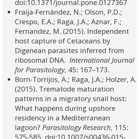
doi:10.1371/journal.pone.0127367
Fraija-Fernández, N.; Olson, P.D.;
Crespo, E.A.; Raga, J.A.; Aznar, F.;
Fernandez, M. (2015). Independent
host capture of Cetaceans by
Digenean parasites inferred from
ribosomal DNA.
International Journal
for Parasitology
, 45: 167–173.
Born-Torrijos, A.; Raga, J.A.; Holzer, A.
(2015). Trematode maturation
patterns in a migratory snail host:
What happens during upshore
residency in a Mediterranean
lagoon?
Parasitology
Research
, 115:
575-585. doi:10.1007/s00436-015-