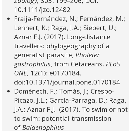
Zoology,
303: 199–206, DOI:
10.1111/jzo.12482
Fraija-Fernández, N.; Fernández, M.;
Lehnert, K.; Raga, J.A.; Siebert, U.;
Aznar F.J. (2017). Long-distance
travellers: phylogeography of a
generalist parasite,
Pholeter
gastrophilus
, from Cetaceans.
PLoS
ONE
, 12(1): e0170184.
doi:10.1371/journal.pone.0170184
Domènech, F.; Tomás, J.; Crespo-
Picazo, J.L.; García-Parraga, D.; Raga,
J.A.; Aznar F.J. (2017). To swim or not
to swim: potential transmission
of
Balaenophilus