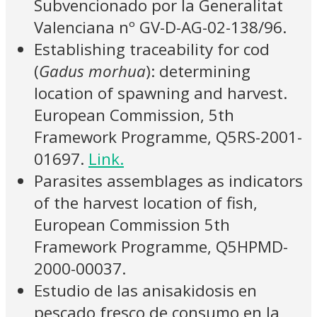
Subvencionado por la Generalitat
Valenciana nº GV-D-AG-02-138/96.
Establishing traceability for cod
(
Gadus morhua
): determining
location of spawning and harvest.
European Commission, 5th
Framework Programme, Q5RS-2001-
01697.
Link.
Parasites assemblages as indicators
of the harvest location of fish,
European Commission 5th
Framework Programme, Q5HPMD-
2000-00037.
Estudio de las anisakidosis en
pescado fresco de consumo en la