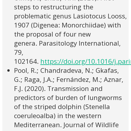
steps to restructuring the
problematic genus Lasiotocus Looss,
1907 (Digenea: Monorchiidae) with
the proposal of four new
genera. Parasitology International,
79,
102164.
https://doi.org/10.1016/j.pa
Pool, R.; Chandradeva, N.; Gkafas,
G.; Raga, J.A.; Fernández, M.; Aznar,
F.J. (2020). Transmission and
predictors of burden of lungworms
of the striped dolphin (Stenella
coeruleoalba) in the western
Mediterranean. Journal of Wildlife