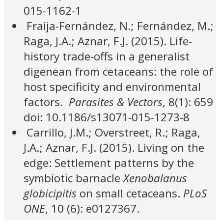
015-1162-1
Fraija-Fernández, N.; Fernández, M.;
Raga, J.A.; Aznar, F.J. (2015). Life-
history trade-offs in a generalist
digenean from cetaceans: the role of
host specificity and environmental
factors.
Parasites & Vectors
, 8(1): 659
doi: 10.1186/s13071-015-1273-8
Carrillo, J.M.; Overstreet, R.; Raga,
J.A.; Aznar, F.J. (2015). Living on the
edge: Settlement patterns by the
symbiotic barnacle
Xenobalanus
globicipitis
on small cetaceans.
PLoS
ONE
, 10 (6): e0127367.