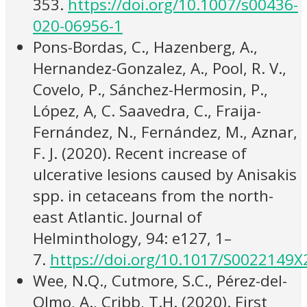
353.
https://doi.org/10.1007/s00436-
020-06956-1
Pons-Bordas, C., Hazenberg, A.,
Hernandez-Gonzalez, A., Pool, R. V.,
Covelo, P., Sánchez-Hermosin, P.,
López, A, C. Saavedra, C., Fraija-
Fernández, N., Fernández, M., Aznar,
F. J. (2020). Recent increase of
ulcerative lesions caused by Anisakis
spp. in cetaceans from the north-
east Atlantic. Journal of
Helminthology, 94: e127, 1–
7.
https://doi.org/10.1017/S0022149
Wee, N.Q., Cutmore, S.C., Pérez-del-
Olmo, A., Cribb, T.H. (2020). First