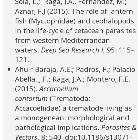
Sola, L.; Raga, J.A., Fernández, M.;
Aznar, F.J (2015). The role of lantern
fish (Myctophidae) and cephalopods
in the life-cycle of cetacean parasites
from western Mediterranean
waters.
Deep Sea Research I
, 95: 115–
121.
Ahuir-Baraja, A.E.; Padros, F.; Palacio-
Abella, J.F.; Raga, J.A.; Montero, F.E.
(2015).
Accacoelium
contortum
(Trematoda:
Accacoeliidae) a trematode living as
a monogenean: morphological and
pathological implications.
Parasites &
Vectors
, 8: 540 doi:10.1186/s13071-