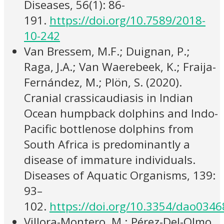
Diseases, 56(1): 86-
191.
https://doi.org/10.7589/2018-
10-242
Van Bressem, M.F.; Duignan, P.;
Raga, J.A.; Van Waerebeek, K.; Fraija-
Fernández, M.; Plön, S. (2020).
Cranial crassicaudiasis in Indian
Ocean humpback dolphins and Indo-
Pacific bottlenose dolphins from
South Africa is predominantly a
disease of immature individuals.
Diseases of Aquatic Organisms, 139:
93–
102.
https://doi.org/10.3354/dao0346
Villora-Montero, M.; Pérez-Del-Olmo,