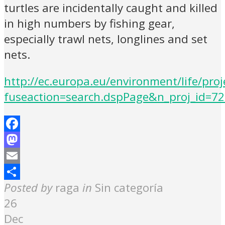
turtles are incidentally caught and killed
in high numbers by fishing gear,
especially trawl nets, longlines and set
nets.
http://ec.europa.eu/environment/life/proj
fuseaction=search.dspPage&n_proj_id=7
Facebook
Mastodon
Email
Share
Posted by
raga
in
Sin categoría
26
Dec