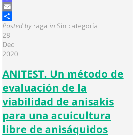
Mastodon
Email
Share
Posted by
raga
in
Sin categoría
28
Dec
2020
ANITEST. Un método de
evaluación de la
viabilidad de anisakis
para una acuicultura
libre de anisáquidos