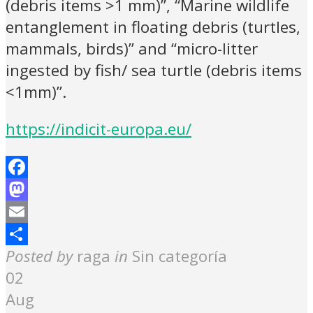
(debris items >1 mm)”, “Marine wildlife
entanglement in floating debris (turtles,
mammals, birds)” and “micro-litter
ingested by fish/ sea turtle (debris items
<1mm)”.
https://indicit-europa.eu/
Facebook
Mastodon
Email
Share
Posted by
raga
in
Sin categoría
02
Aug