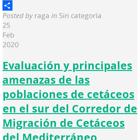
Email
Share
Posted by
raga
in
Sin categoría
25
Feb
2020
Evaluación y principales
amenazas de las
poblaciones de cetáceos
en el sur del Corredor de
Migración de Cetáceos
del Mediterráneo