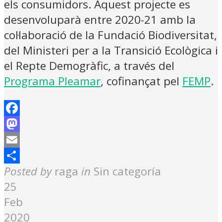
els consumidors. Aquest projecte es
desenvoluparà entre 2020-21 amb la
col·laboració de la Fundació Biodiversitat,
del Ministeri per a la Transició Ecològica i
el Repte Demogràfic, a través del
Programa Pleamar
, cofinançat pel
FEMP
.
Facebook
Mastodon
Email
Share
Posted by
raga
in
Sin categoría
25
Feb
2020